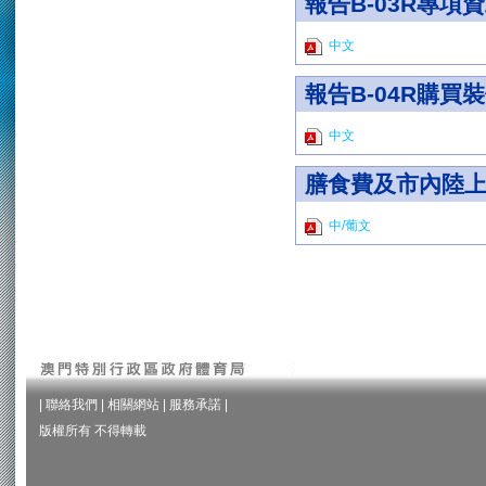
報告B-03R專
中文
報告B-04R購買
中文
膳食費及市內陸
中/葡文
|
聯絡我們
|
相關網站
|
服務承諾
|
版權所有 不得轉載