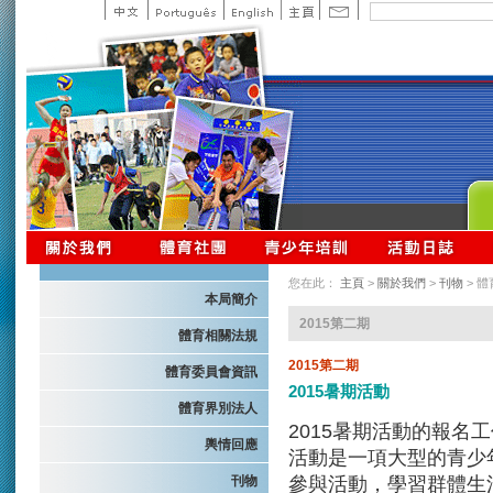
您在此：
主頁
>
關於我們
>
刊物
> 
本局簡介
2015第二期
體育相關法規
2015第二期
體育委員會資訊
2015暑期活動
體育界別法人
2015暑期活動的報名
輿情回應
活動是一項大型的青少
參與活動，學習群體生
刊物