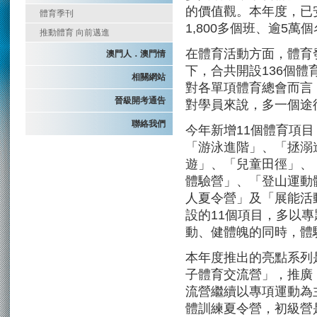
的價值觀。本年度，已
體育季刊
1,800多個班、逾5萬
推動體育 向前邁進
在體育活動方面，體育
澳門人．澳門情
下，合共開設136個體育
相關網站
對各單項體育總會而言
晉級開考通告
對學員來說，多一個途
聯絡我們
今年新增11個體育項
「游泳進階」、「拯溺
遊」、「兒童田徑」、
體驗營」、「登山運動
人夏令營」及「展能活動
設的11個項目，多以
動、健體魄的同時，體
本年度推出的亮點系列
子體育交流營」，推廣
流營繼續以專項運動為主
體訓練夏令營，初級營