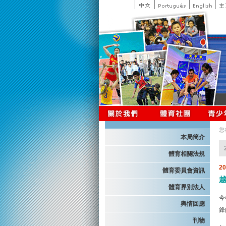
您
本局簡介
體育相關法規
2
體育委員會資訊
體育界別法人
今
輿情回應
鋒
刊物