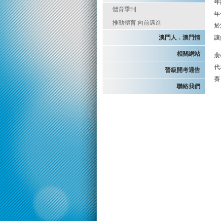
年
體育季刊
年
推動體育 向前邁進
於
澳門人．澳門情
讓
相關網站
裴
代
晉級開考通告
賽
聯絡我們