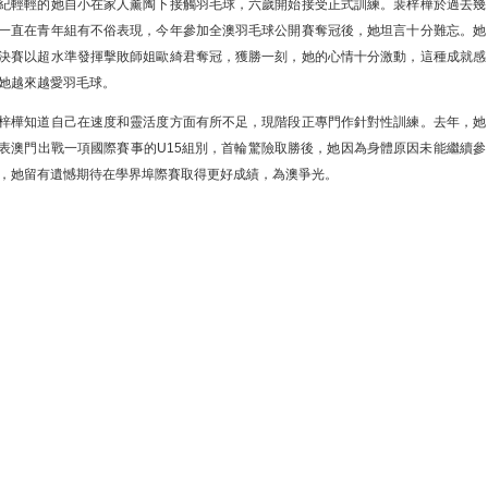
紀輕輕的她自小在家人薰陶下接觸羽毛球，六歲開始接受正式訓練。裴梓樺於過去幾
一直在青年組有不俗表現，今年參加全澳羽毛球公開賽奪冠後，她坦言十分難忘。她
決賽以超水準發揮擊敗師姐歐綺君奪冠，獲勝一刻，她的心情十分激動，這種成就感
她越來越愛羽毛球。
梓樺知道自己在速度和靈活度方面有所不足，現階段正專門作針對性訓練。去年，她
表澳門出戰一項國際賽事的U15組別，首輪驚險取勝後，她因為身體原因未能繼續參
，她留有遺憾期待在學界埠際賽取得更好成績，為澳爭光。