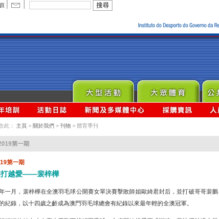
在此：
主頁
>
關於我們
>
刊物
> 體育季刊
2019第一期
019第一期
越打越愛——裴梓樺
年一月，裴梓樺在全澳羽毛球公開賽女單決賽擊敗師姐歐綺君封后，並打破哥哥裴鵬
的紀錄，以十四歲之齡成為澳門羽毛球總會有紀錄以來最年輕的全澳冠軍。