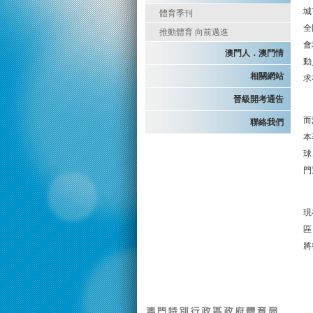
城
體育季刊
全
推動體育 向前邁進
會
澳門人．澳門情
動
相關網站
求
晉級開考通告
而
聯絡我們
本
球
門
現
區
將