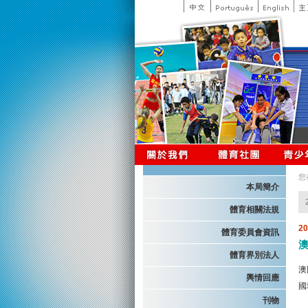
您
本局簡介
體育相關法規
2
體育委員會資訊
體育界別法人
澳
輿情回應
國
刊物