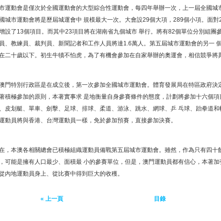
市運動會是僅次於全國運動會的大型綜合性運動會，每四年舉辦一次，上一屆全國城
國城市運動會將是歷屆城運會中 規模最大一次。大會設29個大項，289個小項。面對
增設了13個項目。而其中23項目將在湖南省九個城市 舉行。將有82個單位分別組
員、教練員、裁判員、新聞記者和工作人員將達1.6萬人。第五屆城市運動會的另一 
在二十歲以下。初生牛犢不怕虎，為了有機會參加在自家舉辦的奧運會，相信競爭將
澳門特別行政區是在成立後，第一次參加全國城市運動會。體育發展局在特區政府決
著積極參加的原則，本著實事求 是地衡量自身參賽條件的態度，計劃將參加十六個項
、皮划艇、單車、劍擊、足球、排球、柔道、游泳、跳水、網球、乒 乓球、跆拳道和
運動員將與香港、台灣運動員一樣，免於參加預賽，直接參加決賽。
在，本澳各相關總會已積極組織運動員備戰第五屆城市運動會。雖然，作為只有四十
，可能是擁有人口最少、面積最 小的參賽單位，但是，澳門運動員都有信心，本著加
從內地運動員身上、從比賽中得到巨大的收穫。
« 上一頁
目錄