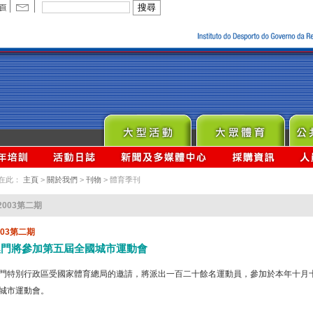
在此：
主頁
>
關於我們
>
刊物
> 體育季刊
2003第二期
003第二期
澳門將參加第五屆全國城市運動會
門特別行政區受國家體育總局的邀請，將派出一百二十餘名運動員，參加於本年十月
城市運動會。