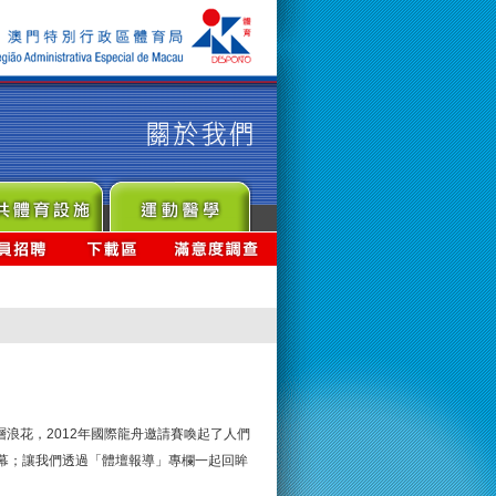
浪花，2012年國際龍舟邀請賽喚起了人們
帷幕；讓我們透過「體壇報導」專欄一起回眸