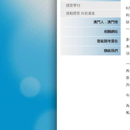
體育季刊
6
推動體育 向前邁進
利
澳門人．澳門情
狀
一
相關網站
多
晉級開考通告
本
聯絡我們
項
一
再
荼
共
今
為
氧