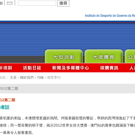
在此：
主頁
>
關於我們
>
刊物
> 體育季刊
2012第二期
012第二期
編者話
著初夏的來臨，本澳體壇更趨於熱鬧。伴隨著鑼鼓聲的響起，寧靜的西灣湖激起了千層
激情；而一聲長響的哨子聲，揭示2012世界女排大獎賽 - 澳門站的賽事也圓滿落下
一幕幕令人振奮畫面。