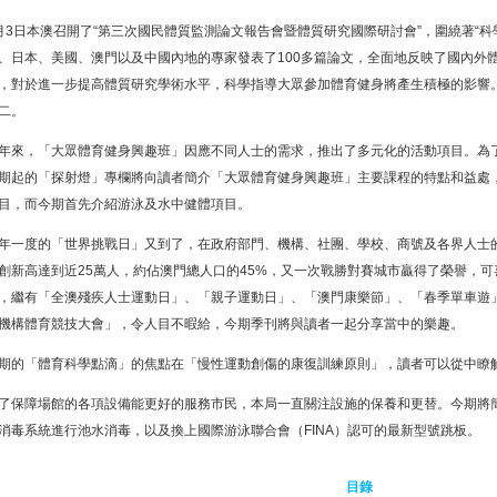
月3日本澳召開了“第三次國民體質監測論文報告會暨體質研究國際研討會”，圍繞著“
、日本、美國、澳門以及中國內地的專家發表了100多篇論文，全面地反映了國內外
，對於進一步提高體質研究學術水平，科學指導大眾參加體育健身將產生積極的影響
二。
年來，「大眾體育健身興趣班」因應不同人士的需求，推出了多元化的活動項目。為
期起的「探射燈」專欄將向讀者簡介「大眾體育健身興趣班」主要課程的特點和益處
目，而今期首先介紹游泳及水中健體項目。
年一度的「世界挑戰日」又到了，在政府部門、機構、社團、學校、商號及各界人士
創新高達到近25萬人，約佔澳門總人口的45%，又一次戰勝對賽城市贏得了榮譽，
，繼有「全澳殘疾人士運動日」、「親子運動日」、「澳門康樂節」、「春季單車遊
機構體育競技大會」，令人目不暇給，今期季刊將與讀者一起分享當中的樂趣。
期的「體育科學點滴」的焦點在「慢性運動創傷的康復訓練原則」，讀者可以從中瞭
了保障場館的各項設備能更好的服務市民，本局一直關注設施的保養和更替。今期將
消毒系統進行池水消毒，以及換上國際游泳聯合會（FINA）認可的最新型號跳板。
目錄