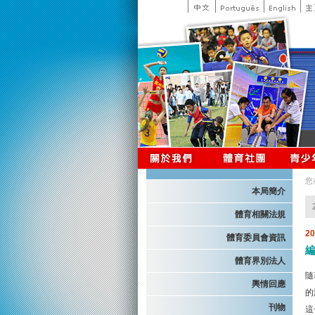
您
本局簡介
體育相關法規
2
體育委員會資訊
體育界別法人
隨
輿情回應
的
刊物
這