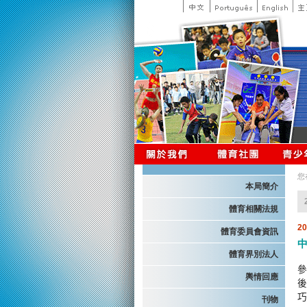
您
本局簡介
體育相關法規
2
體育委員會資訊
體育界別法人
參
輿情回應
後
巧
刊物