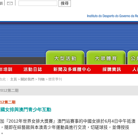
在此：
主頁
>
關於我們
>
刊物
> 體育季刊
2012第二期
012第二期
中國女排與澳門青少年互動
加『2012年世界女排大獎賽』澳門站賽事的中國女排於6月4日中午抵澳
，隨即在綜藝館與本澳青少年運動員進行交流，切磋球技，並傳授技
。