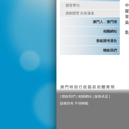
中
體育季刊
握
推動體育 向前邁進
率
澳門人．澳門情
員
相關網站
能
晉級開考通告
聯絡我們
|
聯絡我們
|
相關網站
|
服務承諾
|
版權所有 不得轉載