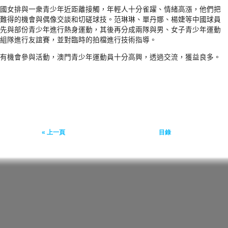
國女排與一
衆
青少年近距離接觸，年輕人十分雀躍、情緒高漲，他們把
難得的機會與偶像交談和切磋球技。范琳琳、單丹娜、楊婕等中國球員
先與部份青少年進行熱身運動，其後再分成兩隊與男、女子青少年運動
組隊進行友誼賽，並對臨時的拍檔進行技術指導。
有機會參與活動，澳門青少年運動員十分高興，透過交流，獲益良多。
« 上一頁
目錄