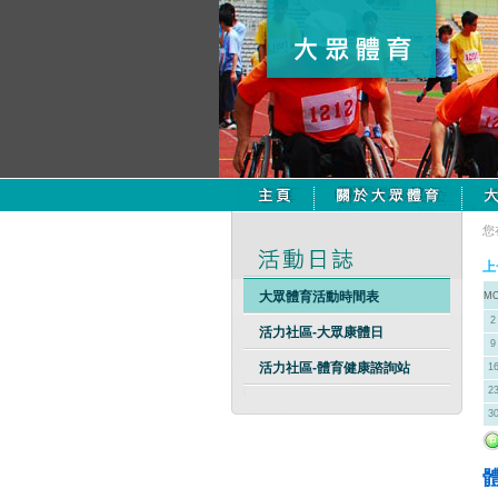
您
上
大眾體育活動時間表
M
2
活力社區-大眾康體日
9
活力社區-體育健康諮詢站
1
2
3