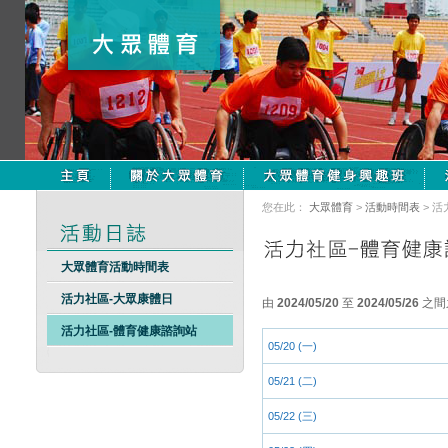
您在此：
大眾體育
>
活動時間表
> 
大眾體育活動時間表
活力社區-大眾康體日
由
2024/05/20
至
2024/05/26
之間
活力社區-體育健康諮詢站
05/20 (一)
05/21 (二)
05/22 (三)