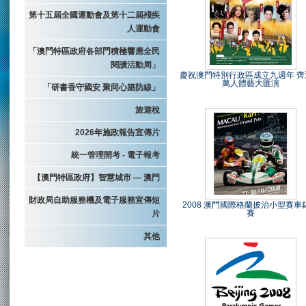
第十五屆全國運動會及第十二屆殘疾
人運動會
「澳門特區政府各部門積極響應全民
閱讀活動周」
慶祝澳門特別行政區成立九週年 齊
萬人體藝大匯演
「研書香守國安 聚同心築防線」
旅遊稅
2026年施政報告宣傳片
統一管理開考 - 電子報考
【澳門特區政府】智慧城市 — 澳門
財政局自助服務機及電子服務宣傳短
2008 澳門國際格蘭披治小型賽車
賽
片
其他