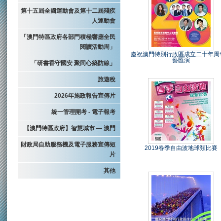
第十五屆全國運動會及第十二屆殘疾
人運動會
「澳門特區政府各部門積極響應全民
閱讀活動周」
慶祝澳門特別行政區成立二十年周
藝匯演
「研書香守國安 聚同心築防線」
旅遊稅
2026年施政報告宣傳片
統一管理開考 - 電子報考
【澳門特區政府】智慧城市 — 澳門
財政局自助服務機及電子服務宣傳短
2019春季自由波地球類比賽
片
其他