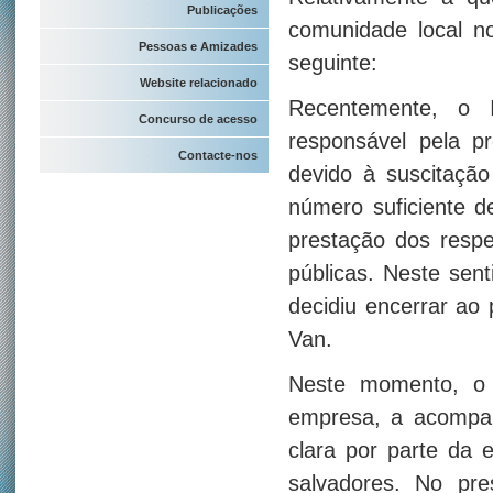
Publicações
comunidade local no
Pessoas e Amizades
seguinte:
Website relacionado
Recentemente, o I
Concurso de acesso
responsável pela p
Contacte-nos
devido à suscitação 
número suficiente 
prestação dos respe
públicas. Neste sent
decidiu encerrar ao 
Van.
Neste momento, o 
empresa, a acompan
clara por parte da 
salvadores. No pre