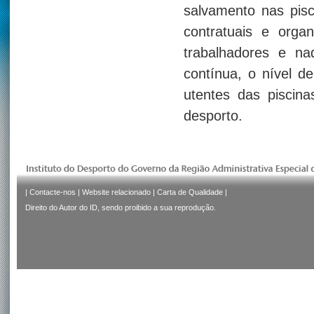
salvamento nas pisc
contratuais e orga
trabalhadores e na
contínua, o nível d
utentes das piscin
desporto.
|
Contacte-nos
|
Website relacionado
|
Carta de Qualidade
|
Direito do Autor do ID, sendo proibido a sua reprodução.