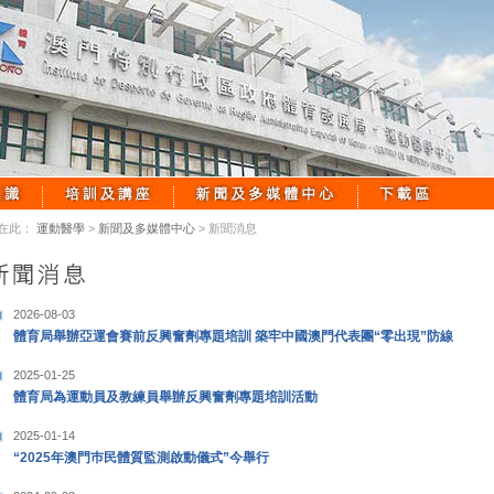
在此：
運動醫學
>
新聞及多媒體中心
> 新聞消息
2026-08-03
體育局舉辦亞運會賽前反興奮劑專題培訓 築牢中國澳門代表團“零出現”防線
2025-01-25
體育局為運動員及教練員舉辦反興奮劑專題培訓活動
2025-01-14
“2025年澳門巿民體質監測啟動儀式”今舉行