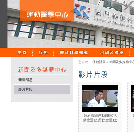
您在此：
運動醫學
>
新聞及多媒體中
新聞消息
影片片段
頸肩膝部運動(關節活
動度運動,柔軟度運動)