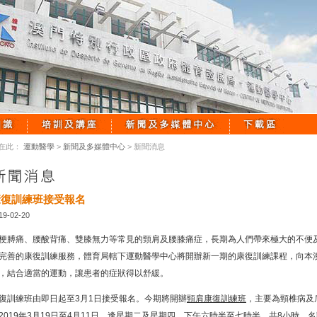
在此：
運動醫學
>
新聞及多媒體中心
> 新聞消息
康復訓練班接受報名
19-02-20
梗膊痛、腰酸背痛、雙膝無力等常見的頸肩及腰膝痛症，長期為人們帶來極大的不便
完善的康復訓練服務，體育局轄下運動醫學中心將開辦新一期的康復訓練課程，向本
，結合適當的運動，讓患者的症狀得以舒緩。
復訓練班由即日起至3月1日接受報名。今期將開辦
頸肩康復訓練班
，主要為頸椎病及
2019年3月19日至4月11日、逢星期二及星期四，下午六時半至七時半，共8小時，