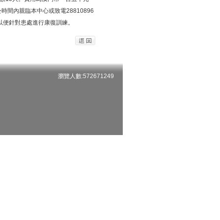
間內親臨本中心或致電28810896
以便針對患處進行康復訓練。
瀏覽人數:572671249