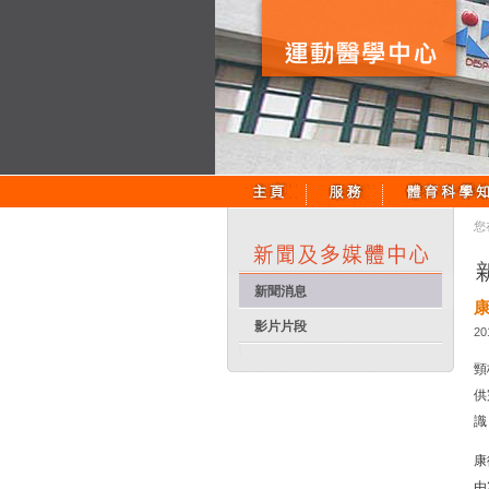
您
新聞消息
影片片段
20
頸
供
識
康
由