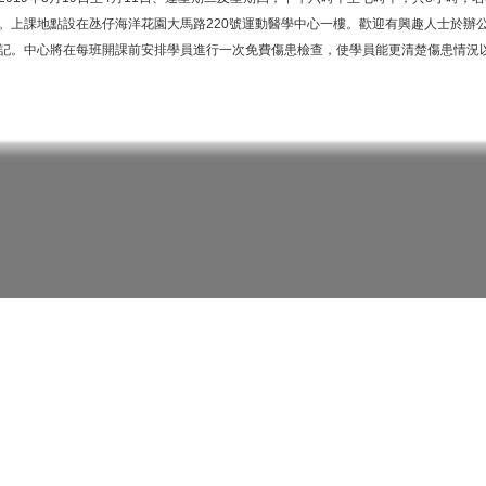
。上課地點設在氹仔海洋花園大馬路220號運動醫學中心一樓。歡迎有興趣人士於辦公時
記。中心將在每班開課前安排學員進行一次免費傷患檢查，使學員能更清楚傷患情況