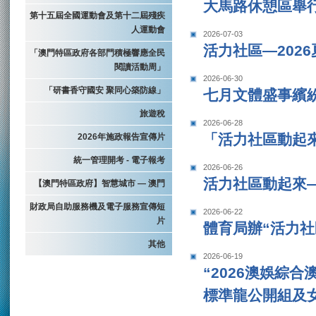
大馬路休憩區舉
第十五屆全國運動會及第十二屆殘疾
人運動會
2026-07-03
活力社區—202
「澳門特區政府各部門積極響應全民
閱讀活動周」
2026-06-30
「研書香守國安 聚同心築防線」
七月文體盛事繽
旅遊稅
2026-06-28
「活力社區動起
2026年施政報告宣傳片
統一管理開考 - 電子報考
2026-06-26
活力社區動起來
【澳門特區政府】智慧城市 — 澳門
財政局自助服務機及電子服務宣傳短
2026-06-22
片
體育局辦“活力社
其他
2026-06-19
“2026澳娛綜
標準龍公開組及