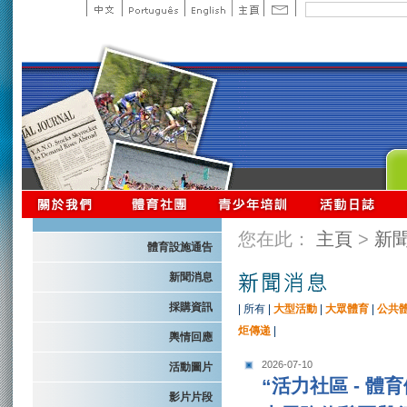
您在此：
主頁
>
新
體育設施通告
新聞消息
採購資訊
|
所有
|
大型活動
|
大眾體育
|
公共
炬傳递
|
輿情回應
2026-07-10
活動圖片
“活力社區 - 
影片片段