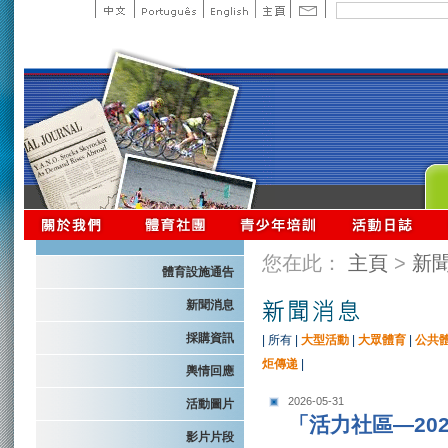
您在此：
主頁
>
新
體育設施通告
新聞消息
採購資訊
|
所有
|
大型活動
|
大眾體育
|
公共
炬傳递
|
輿情回應
2026-05-31
活動圖片
「活力社區—20
影片片段