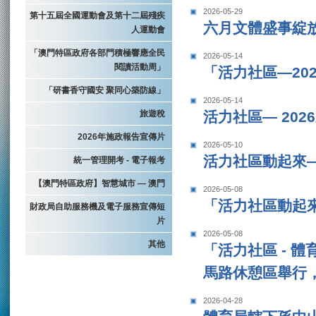
2026-05-29
第十五屆全國運動會及第十二屆殘疾
六月文體盛事綻
人運動會
「澳門特區政府各部門積極響應全民
2026-05-14
閱讀活動周」
「活力社區—20
「研書香守國安 聚同心築防線」
2026-05-14
旅遊稅
活力社區— 202
2026年施政報告宣傳片
2026-05-10
活力社區動起來
統一管理開考 - 電子報考
【澳門特區政府】智慧城市 — 澳門
2026-05-08
「活力社區動起
財政局自助服務機及電子服務宣傳短
片
2026-05-08
其他
「活力社區 - 
馬路休憩區舉行
2026-04-28