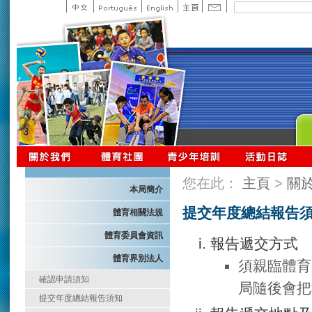
您在此：
主頁
>
關
本局簡介
提交年度總結報告
體育相關法規
體育委員會資訊
報告遞交方式
體育界別法人
須親臨體育
確認申請須知
局隨後會把
提交年度總結報告須知