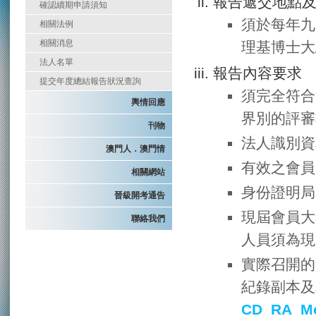
報告遞交地點
確認續期申請須知
須於每年九
相關法例
相關消息
理基博士大
法人名單
報告內容要求
提交年度總結報告狀況查詢
須完全符合
輿情回應
界別的評審
刊物
法人識別資
澳門人．澳門情
有效之會員
相關網站
身份證明局
晉級開考通告
現屆會員大
聯絡我們
人員須為現
實際召開的
紀錄副本及
CD_RA_Mo