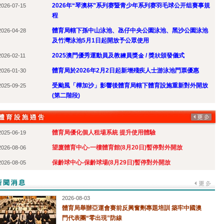
2026年“琴澳杯”系列赛暨青少年系列赛羽毛球公开组賽事規
2026-07-15
程
體育局轄下孫中山泳池、氹仔中央公園泳池、黑沙公園泳池
2026-04-28
及竹灣泳池5月1日起開放予公眾使用
2025澳門優秀運動員及教練員獎金 / 獎狀頒發儀式
2026-02-11
體育局於2026年2月2日起新增殘疾人士游泳池門票優惠
2026-01-30
受颱風「樺加沙」影響後體育局轄下體育設施重新對外開放
2025-09-25
(第二階段)
體育局優化個人租場系統 提升使用體驗
2025-06-19
望廈體育中心-一樓體育館(8月20日)暫停對外開放
2026-08-06
保齡球中心-保齡球場(8月29日)暫停對外開放
2026-08-05
2026-08-03
體育局舉辦亞運會賽前反興奮劑專題培訓 築牢中國澳
門代表團“零出現”防線