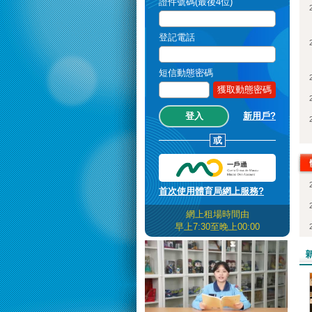
證件號碼(最後4位)
登記電話
短信動態密碼
獲取動態密碼
新用戶?
或
首次使用體育局網上服務?
網上租場時間由
早上7:30至晚上00:00