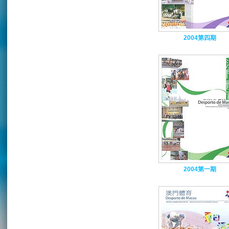
2004第四期
2004第一期