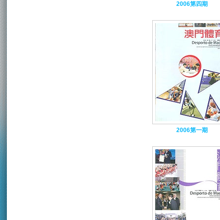
2006第四期
2006第一期