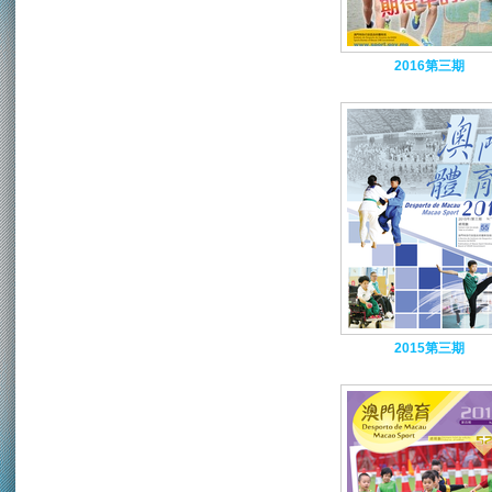
2016第三期
2015第三期