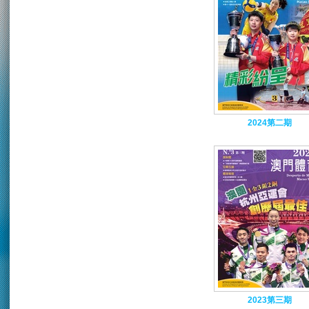
2024第二期
2023第三期