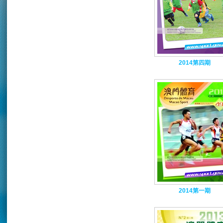
2014第四期
2014第一期