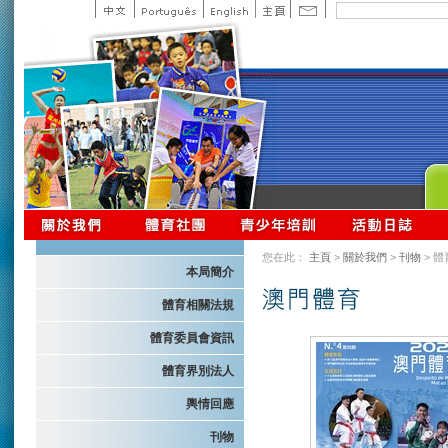
您在此：
主頁
>
關於我們
>
刊物
> 
本局簡介
體育相關法規
體育委員會資訊
體育界別法人
輿情回應
刊物