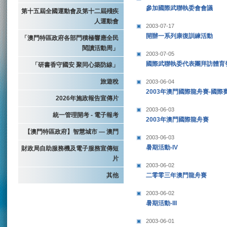
參加國際武聯執委會會議
第十五屆全國運動會及第十二屆殘疾
人運動會
2003-07-17
開辦一系列康復訓練活動
「澳門特區政府各部門積極響應全民
閱讀活動周」
2003-07-05
國際武聯執委代表團拜訪體育
「研書香守國安 聚同心築防線」
旅遊稅
2003-06-04
2003年澳門國際龍舟賽-國際
2026年施政報告宣傳片
2003-06-03
統一管理開考 - 電子報考
2003年澳門國際龍舟賽
【澳門特區政府】智慧城市 — 澳門
2003-06-03
暑期活動-IV
財政局自助服務機及電子服務宣傳短
片
2003-06-02
其他
二零零三年澳門龍舟賽
2003-06-02
暑期活動-III
2003-06-01