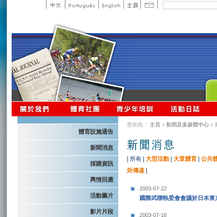
您在此：
主頁
>
新聞及多媒體中心
>
體育設施通告
新聞消息
|
所有
|
大型活動
|
大眾體育
|
公共
採購資訊
炬傳递
|
輿情回應
2003-07-22
活動圖片
國際武聯執委會會議於日本東
影片片段
2003-07-18