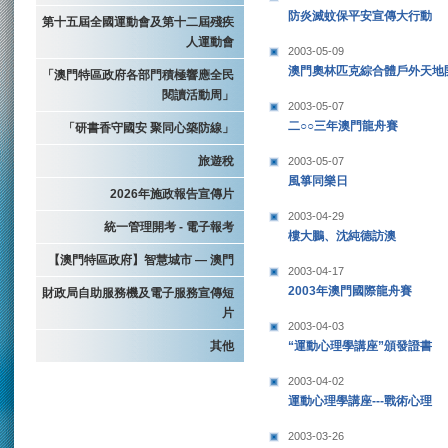
防炎滅蚊保平安宣傳大行動
第十五屆全國運動會及第十二屆殘疾
人運動會
2003-05-09
澳門奧林匹克綜合體戶外天地
「澳門特區政府各部門積極響應全民
閱讀活動周」
2003-05-07
二○○三年澳門龍舟賽
「研書香守國安 聚同心築防線」
旅遊稅
2003-05-07
風箏同樂日
2026年施政報告宣傳片
2003-04-29
統一管理開考 - 電子報考
樓大鵬、沈純德訪澳
【澳門特區政府】智慧城市 — 澳門
2003-04-17
2003年澳門國際龍舟賽
財政局自助服務機及電子服務宣傳短
片
2003-04-03
其他
“運動心理學講座”頒發證書
2003-04-02
運動心理學講座---戰術心理
2003-03-26