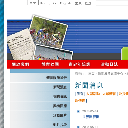
您在此：
主頁
>
新聞及多媒體中心
>
體育設施通告
新聞消息
|
所有
|
大型活動
|
大眾體育
|
公共
採購資訊
炬傳递
|
輿情回應
2003-05-14
活動圖片
世界田徑田
影片片段
2003-05-11