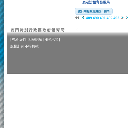
奧涵訪體育發展局
按日期範圍過濾器：關閉
489
490
491
492
493
|
聯絡我們
|
相關網站
|
服務承諾
|
版權所有 不得轉載