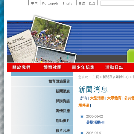
您在此：
主頁
>
新聞及多媒體中心
>
體育設施通告
新聞消息
|
所有
|
大型活動
|
大眾體育
|
公共
採購資訊
炬傳递
|
輿情回應
2003-06-02
活動圖片
暑期活動-III
影片片段
2003-06-01